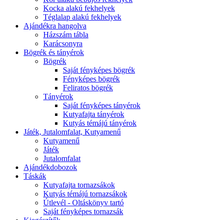
Kocka alakú fekhelyek
Téglalap alakú fekhelyek
Ajándékra hangolva
Házszám tábla
Karácsonyra
Bögrék és tányérok
Bögrék
Saját fényképes bögrék
Fényképes bögrék
Feliratos bögrék
Tányérok
Saját fényképes tányérok
Kutyafajta tányérok
Kutyás témájú tányérok
Játék, Jutalomfalat, Kutyamenű
Kutyamenű
Játék
Jutalomfalat
Ajándékdobozok
Táskák
Kutyafajta tornazsákok
Kutyás témájú tornazsákok
Útlevél - Oltáskönyv tartó
Saját fényképes tornazsák