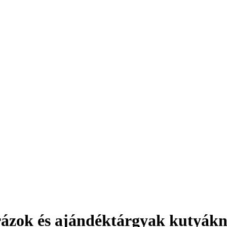
rázok és ajándéktárgyak kutyákna