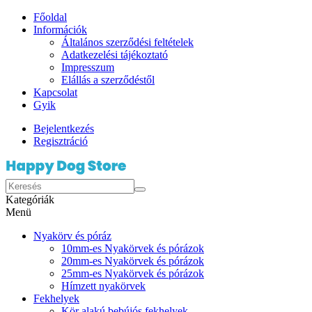
Főoldal
Információk
Általános szerződési feltételek
Adatkezelési tájékoztató
Impresszum
Elállás a szerződéstől
Kapcsolat
Gyik
Bejelentkezés
Regisztráció
Kategóriák
Menü
Nyakörv és póráz
10mm-es Nyakörvek és pórázok
20mm-es Nyakörvek és pórázok
25mm-es Nyakörvek és pórázok
Hímzett nyakörvek
Fekhelyek
Kör alakú bebújós fekhelyek