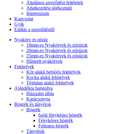
Általános szerződési feltételek
Adatkezelési tájékoztató
Impresszum
Kapcsolat
Gyik
Elállás a szerződéstől
Nyakörv és póráz
10mm-es Nyakörvek és pórázok
20mm-es Nyakörvek és pórázok
25mm-es Nyakörvek és pórázok
Hímzett nyakörvek
Fekhelyek
Kör alakú bebújós fekhelyek
Kocka alakú fekhelyek
Téglalap alakú fekhelyek
Ajándékra hangolva
Házszám tábla
Karácsonyra
Bögrék és tányérok
Bögrék
Saját fényképes bögrék
Fényképes bögrék
Feliratos bögrék
Tányérok