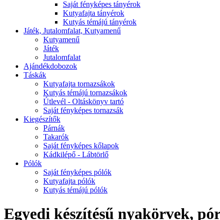
Saját fényképes tányérok
Kutyafajta tányérok
Kutyás témájú tányérok
Játék, Jutalomfalat, Kutyamenű
Kutyamenű
Játék
Jutalomfalat
Ajándékdobozok
Táskák
Kutyafajta tornazsákok
Kutyás témájú tornazsákok
Útlevél - Oltáskönyv tartó
Saját fényképes tornazsák
Kiegészítők
Párnák
Takarók
Saját fényképes kőlapok
Kádkilépő - Lábtörlő
Pólók
Saját fényképes pólók
Kutyafajta pólók
Kutyás témájú pólók
Egyedi készítésű nyakörvek, pó