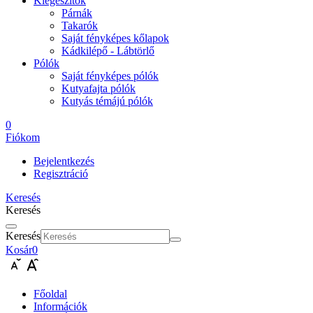
Kiegészítők
Párnák
Takarók
Saját fényképes kőlapok
Kádkilépő - Lábtörlő
Pólók
Saját fényképes pólók
Kutyafajta pólók
Kutyás témájú pólók
0
Fiókom
Bejelentkezés
Regisztráció
Keresés
Keresés
Keresés
Kosár
0
Főoldal
Információk