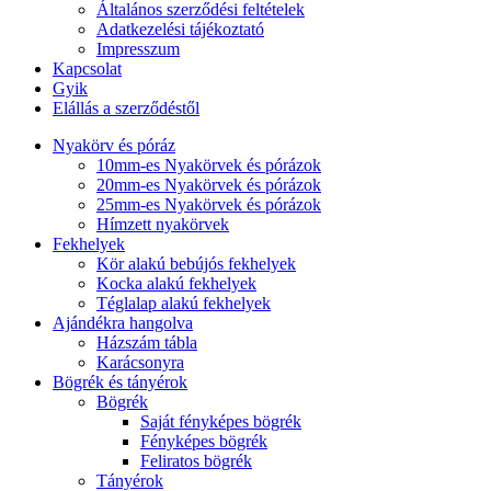
Általános szerződési feltételek
Adatkezelési tájékoztató
Impresszum
Kapcsolat
Gyik
Elállás a szerződéstől
Nyakörv és póráz
10mm-es Nyakörvek és pórázok
20mm-es Nyakörvek és pórázok
25mm-es Nyakörvek és pórázok
Hímzett nyakörvek
Fekhelyek
Kör alakú bebújós fekhelyek
Kocka alakú fekhelyek
Téglalap alakú fekhelyek
Ajándékra hangolva
Házszám tábla
Karácsonyra
Bögrék és tányérok
Bögrék
Saját fényképes bögrék
Fényképes bögrék
Feliratos bögrék
Tányérok