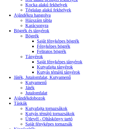
Kocka alakú fekhelyek
Téglalap alakú fekhelyek
Ajándékra hangolva
Házszám tábla
Karácsonyra
Bögrék és tányérok
Bögrék
Saját fényképes bögrék
Fényképes bögrék
Feliratos bögrék
Tányérok
Saját fényképes tányérok
Kutyafajta tányérok
Kutyás témájú tányérok
Játék, Jutalomfalat, Kutyamenű
Kutyamenű
Játék
Jutalomfalat
Ajándékdobozok
Táskák
Kutyafajta tornazsákok
Kutyás témájú tornazsákok
Útlevél - Oltáskönyv tartó
Saját fényképes tornazsák