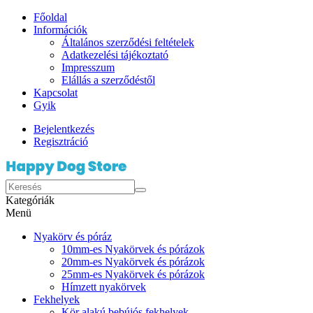
Főoldal
Információk
Általános szerződési feltételek
Adatkezelési tájékoztató
Impresszum
Elállás a szerződéstől
Kapcsolat
Gyik
Bejelentkezés
Regisztráció
Kategóriák
Menü
Nyakörv és póráz
10mm-es Nyakörvek és pórázok
20mm-es Nyakörvek és pórázok
25mm-es Nyakörvek és pórázok
Hímzett nyakörvek
Fekhelyek
Kör alakú bebújós fekhelyek