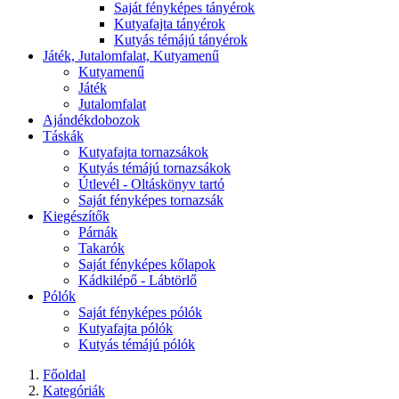
Saját fényképes tányérok
Kutyafajta tányérok
Kutyás témájú tányérok
Játék, Jutalomfalat, Kutyamenű
Kutyamenű
Játék
Jutalomfalat
Ajándékdobozok
Táskák
Kutyafajta tornazsákok
Kutyás témájú tornazsákok
Útlevél - Oltáskönyv tartó
Saját fényképes tornazsák
Kiegészítők
Párnák
Takarók
Saját fényképes kőlapok
Kádkilépő - Lábtörlő
Pólók
Saját fényképes pólók
Kutyafajta pólók
Kutyás témájú pólók
Főoldal
Kategóriák