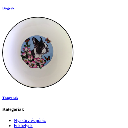
Bögrék
Tányérok
Kategóriák
Nyakörv és póráz
Fekhelyek