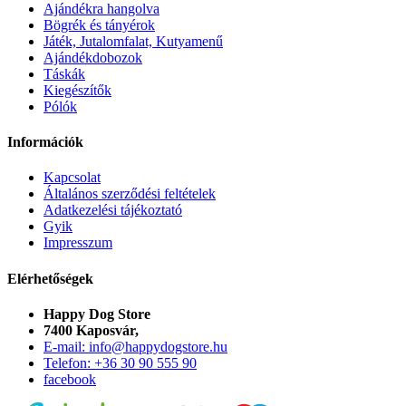
Ajándékra hangolva
Bögrék és tányérok
Játék, Jutalomfalat, Kutyamenű
Ajándékdobozok
Táskák
Kiegészítők
Pólók
Információk
Kapcsolat
Általános szerződési feltételek
Adatkezelési tájékoztató
Gyik
Impresszum
Elérhetőségek
Happy Dog Store
7400 Kaposvár,
E-mail: info@happydogstore.hu
Telefon: +36 30 90 555 90
facebook