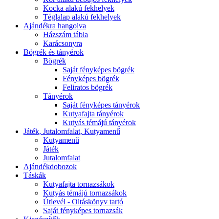
Kocka alakú fekhelyek
Téglalap alakú fekhelyek
Ajándékra hangolva
Házszám tábla
Karácsonyra
Bögrék és tányérok
Bögrék
Saját fényképes bögrék
Fényképes bögrék
Feliratos bögrék
Tányérok
Saját fényképes tányérok
Kutyafajta tányérok
Kutyás témájú tányérok
Játék, Jutalomfalat, Kutyamenű
Kutyamenű
Játék
Jutalomfalat
Ajándékdobozok
Táskák
Kutyafajta tornazsákok
Kutyás témájú tornazsákok
Útlevél - Oltáskönyv tartó
Saját fényképes tornazsák