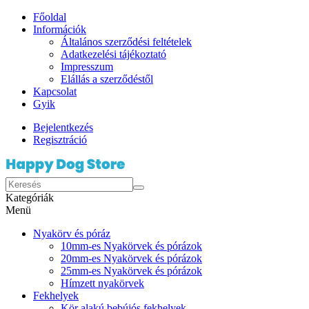
Főoldal
Információk
Általános szerződési feltételek
Adatkezelési tájékoztató
Impresszum
Elállás a szerződéstől
Kapcsolat
Gyik
Bejelentkezés
Regisztráció
Kategóriák
Menü
Nyakörv és póráz
10mm-es Nyakörvek és pórázok
20mm-es Nyakörvek és pórázok
25mm-es Nyakörvek és pórázok
Hímzett nyakörvek
Fekhelyek
Kör alakú bebújós fekhelyek