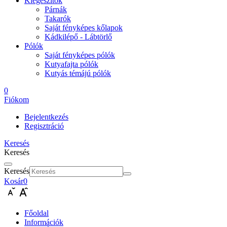
Kiegészítők
Párnák
Takarók
Saját fényképes kőlapok
Kádkilépő - Lábtörlő
Pólók
Saját fényképes pólók
Kutyafajta pólók
Kutyás témájú pólók
0
Fiókom
Bejelentkezés
Regisztráció
Keresés
Keresés
Keresés
Kosár
0
Főoldal
Információk