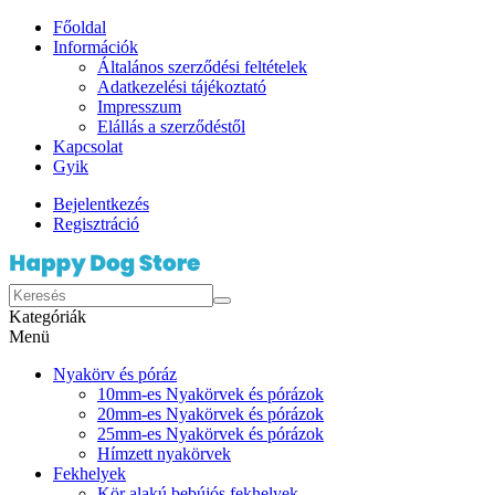
Főoldal
Információk
Általános szerződési feltételek
Adatkezelési tájékoztató
Impresszum
Elállás a szerződéstől
Kapcsolat
Gyik
Bejelentkezés
Regisztráció
Kategóriák
Menü
Nyakörv és póráz
10mm-es Nyakörvek és pórázok
20mm-es Nyakörvek és pórázok
25mm-es Nyakörvek és pórázok
Hímzett nyakörvek
Fekhelyek
Kör alakú bebújós fekhelyek