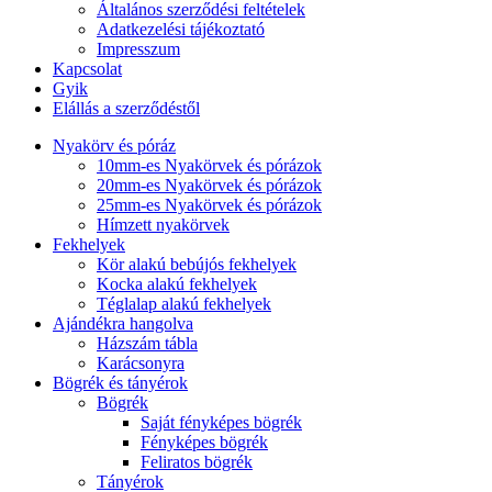
Általános szerződési feltételek
Adatkezelési tájékoztató
Impresszum
Kapcsolat
Gyik
Elállás a szerződéstől
Nyakörv és póráz
10mm-es Nyakörvek és pórázok
20mm-es Nyakörvek és pórázok
25mm-es Nyakörvek és pórázok
Hímzett nyakörvek
Fekhelyek
Kör alakú bebújós fekhelyek
Kocka alakú fekhelyek
Téglalap alakú fekhelyek
Ajándékra hangolva
Házszám tábla
Karácsonyra
Bögrék és tányérok
Bögrék
Saját fényképes bögrék
Fényképes bögrék
Feliratos bögrék
Tányérok