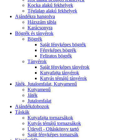
Kocka alakú fekhelyek
Téglalap alakú fekhelyek
Ajándékra hangolva
Házszám tábla
Karácsonyra
Bögrék és tányérok
Bögrék
Saját fényképes bögrék
Fényképes bögrék
Feliratos bögrék
Tányérok
Saját fényképes tányérok
Kutyafajta tányérok
Kutyás témájú tányérok
Játék, Jutalomfalat, Kutyamenű
Kutyamenű
Játék
Jutalomfalat
Ajándékdobozok
Táskák
Kutyafajta tornazsákok
Kutyás témájú tornazsákok
Útlevél - Oltáskönyv tartó
Saját fényképes tornazsák