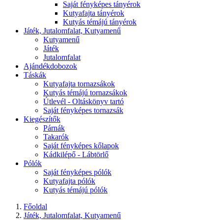
Saját fényképes tányérok
Kutyafajta tányérok
Kutyás témájú tányérok
Játék, Jutalomfalat, Kutyamenű
Kutyamenű
Játék
Jutalomfalat
Ajándékdobozok
Táskák
Kutyafajta tornazsákok
Kutyás témájú tornazsákok
Útlevél - Oltáskönyv tartó
Saját fényképes tornazsák
Kiegészítők
Párnák
Takarók
Saját fényképes kőlapok
Kádkilépő - Lábtörlő
Pólók
Saját fényképes pólók
Kutyafajta pólók
Kutyás témájú pólók
Főoldal
Játék, Jutalomfalat, Kutyamenű