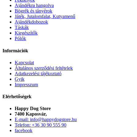
Ajándékra hangolva
Bögrék és tányérok
Játék, Jutalomfalat, Kutyamenű
Ajándékdobozok
Táskák
Kiegészítők
Pólók
Információk
Kapcsolat
Általános szerződési feltételek
Adatkezelési tájékoztató
Gyik
Impresszum
Elérhetőségek
Happy Dog Store
7400 Kaposvár,
E-mail: info@happydogstore.hu
Telefon: +36 30 90 555 90
facebook