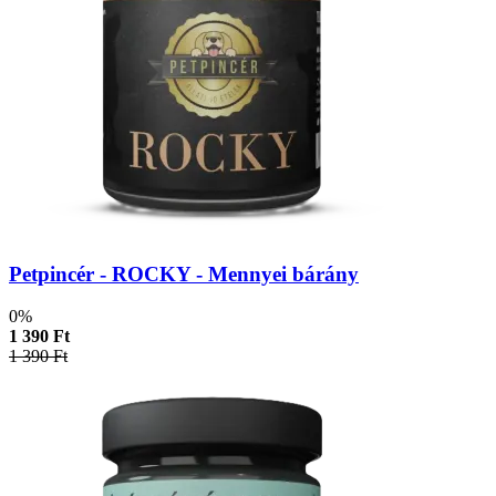
Petpincér - ROCKY - Mennyei bárány
0%
1 390 Ft
1 390 Ft