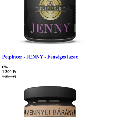
Petpincér - JENNY - Fenséges lazac
0%
1 390 Ft
1 390 Ft