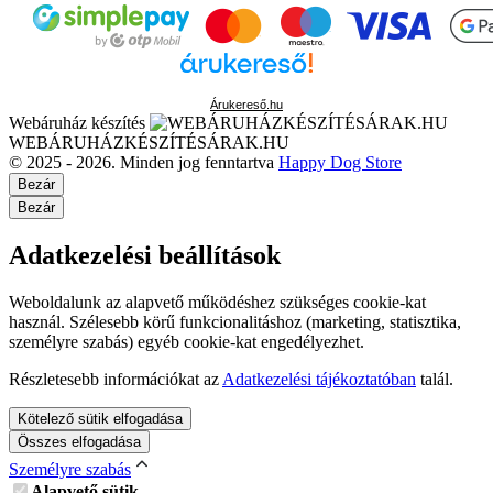
Árukereső.hu
Webáruház készítés
WEBÁRUHÁZKÉSZÍTÉSÁRAK.HU
© 2025 - 2026. Minden jog fenntartva
Happy Dog Store
Bezár
Bezár
Adatkezelési beállítások
Weboldalunk az alapvető működéshez szükséges cookie-kat
használ. Szélesebb körű funkcionalitáshoz (marketing, statisztika,
személyre szabás) egyéb cookie-kat engedélyezhet.
Részletesebb információkat az
Adatkezelési tájékoztatóban
talál.
Kötelező sütik elfogadása
Összes elfogadása
Személyre szabás
Alapvető sütik