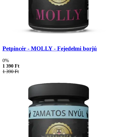
Petpincér - MOLLY - Fejedelmi borjú
0%
1 390 Ft
1 390 Ft