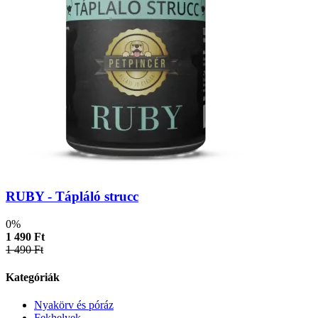
RUBY - Tápláló strucc
0%
1 490 Ft
1 490 Ft
Kategóriák
Nyakörv és póráz
Fekhelyek