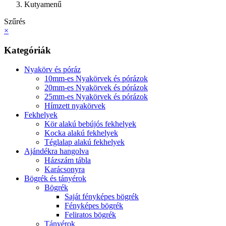
Kutyamenű
Szűrés
×
Kategóriák
Nyakörv és póráz
10mm-es Nyakörvek és pórázok
20mm-es Nyakörvek és pórázok
25mm-es Nyakörvek és pórázok
Hímzett nyakörvek
Fekhelyek
Kör alakú bebújós fekhelyek
Kocka alakú fekhelyek
Téglalap alakú fekhelyek
Ajándékra hangolva
Házszám tábla
Karácsonyra
Bögrék és tányérok
Bögrék
Saját fényképes bögrék
Fényképes bögrék
Feliratos bögrék
Tányérok