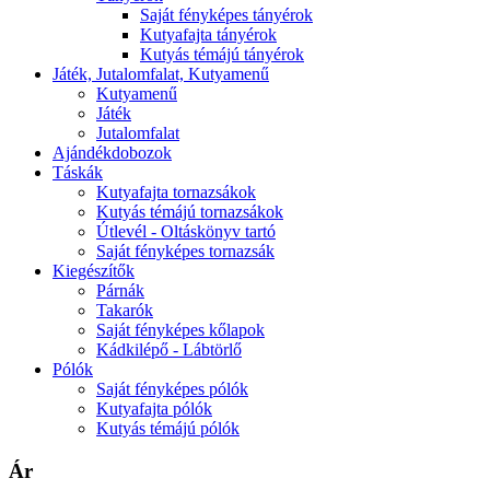
Saját fényképes tányérok
Kutyafajta tányérok
Kutyás témájú tányérok
Játék, Jutalomfalat, Kutyamenű
Kutyamenű
Játék
Jutalomfalat
Ajándékdobozok
Táskák
Kutyafajta tornazsákok
Kutyás témájú tornazsákok
Útlevél - Oltáskönyv tartó
Saját fényképes tornazsák
Kiegészítők
Párnák
Takarók
Saját fényképes kőlapok
Kádkilépő - Lábtörlő
Pólók
Saját fényképes pólók
Kutyafajta pólók
Kutyás témájú pólók
Ár