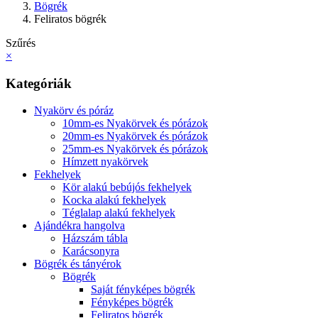
Bögrék
Feliratos bögrék
Szűrés
×
Kategóriák
Nyakörv és póráz
10mm-es Nyakörvek és pórázok
20mm-es Nyakörvek és pórázok
25mm-es Nyakörvek és pórázok
Hímzett nyakörvek
Fekhelyek
Kör alakú bebújós fekhelyek
Kocka alakú fekhelyek
Téglalap alakú fekhelyek
Ajándékra hangolva
Házszám tábla
Karácsonyra
Bögrék és tányérok
Bögrék
Saját fényképes bögrék
Fényképes bögrék
Feliratos bögrék