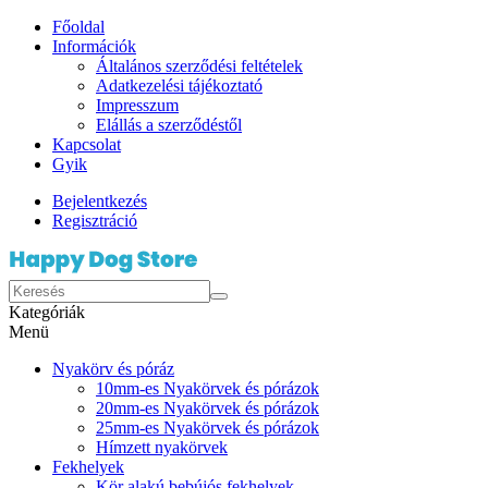
Főoldal
Információk
Általános szerződési feltételek
Adatkezelési tájékoztató
Impresszum
Elállás a szerződéstől
Kapcsolat
Gyik
Bejelentkezés
Regisztráció
Kategóriák
Menü
Nyakörv és póráz
10mm-es Nyakörvek és pórázok
20mm-es Nyakörvek és pórázok
25mm-es Nyakörvek és pórázok
Hímzett nyakörvek
Fekhelyek
Kör alakú bebújós fekhelyek