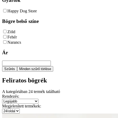
Gyártók
Happy Dog Store
Bögre belső színe
Zöld
Fehér
Narancs
Ár
Szűrés
Minden szűrő törlése
Feliratos bögrék
A kategóriában
24
termék található
Rendezés:
Megjelenített termékek: