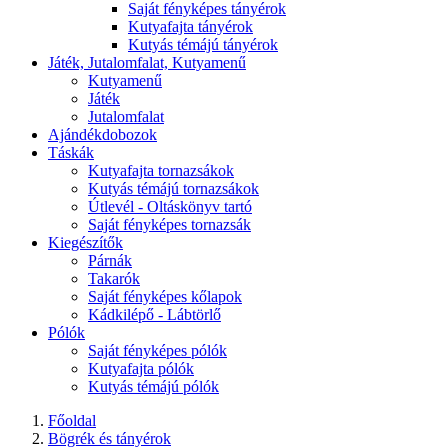
Saját fényképes tányérok
Kutyafajta tányérok
Kutyás témájú tányérok
Játék, Jutalomfalat, Kutyamenű
Kutyamenű
Játék
Jutalomfalat
Ajándékdobozok
Táskák
Kutyafajta tornazsákok
Kutyás témájú tornazsákok
Útlevél - Oltáskönyv tartó
Saját fényképes tornazsák
Kiegészítők
Párnák
Takarók
Saját fényképes kőlapok
Kádkilépő - Lábtörlő
Pólók
Saját fényképes pólók
Kutyafajta pólók
Kutyás témájú pólók
Főoldal
Bögrék és tányérok