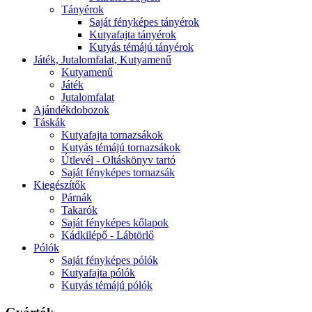
Tányérok
Saját fényképes tányérok
Kutyafajta tányérok
Kutyás témájú tányérok
Játék, Jutalomfalat, Kutyamenű
Kutyamenű
Játék
Jutalomfalat
Ajándékdobozok
Táskák
Kutyafajta tornazsákok
Kutyás témájú tornazsákok
Útlevél - Oltáskönyv tartó
Saját fényképes tornazsák
Kiegészítők
Párnák
Takarók
Saját fényképes kőlapok
Kádkilépő - Lábtörlő
Pólók
Saját fényképes pólók
Kutyafajta pólók
Kutyás témájú pólók