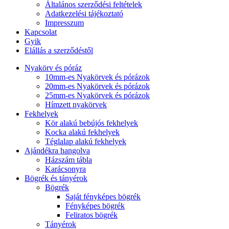
Általános szerződési feltételek
Adatkezelési tájékoztató
Impresszum
Kapcsolat
Gyik
Elállás a szerződéstől
Nyakörv és póráz
10mm-es Nyakörvek és pórázok
20mm-es Nyakörvek és pórázok
25mm-es Nyakörvek és pórázok
Hímzett nyakörvek
Fekhelyek
Kör alakú bebújós fekhelyek
Kocka alakú fekhelyek
Téglalap alakú fekhelyek
Ajándékra hangolva
Házszám tábla
Karácsonyra
Bögrék és tányérok
Bögrék
Saját fényképes bögrék
Fényképes bögrék
Feliratos bögrék
Tányérok