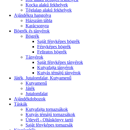
Kocka alakú fekhelyek
Téglalap alakú fekhelyek
Ajándékra hangolva
Házszám tábla
Karácsonyra
Bögrék és tányérok
Bögrék
Saját fényképes bögrék
Fényképes bögrék
Feliratos bögrék
Tányérok
Saját fényképes tányérok
Kutyafajta tányérok
Kutyás témájú tányérok
Játék, Jutalomfalat, Kutyamenű
Kutyamenű
Játék
Jutalomfalat
Ajándékdobozok
Táskák
Kutyafajta tornazsákok
Kutyás témájú tornazsákok
Útlevél - Oltáskönyv tartó
Saját fényképes tornazsák