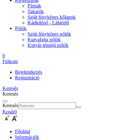
Kiegészítők
Párnák
Takarók
Saját fényképes kőlapok
Kádkilépő - Lábtörlő
Pólók
Saját fényképes pólók
Kutyafajta pólók
Kutyás témájú pólók
0
Fiókom
Bejelentkezés
Regisztráció
Keresés
Keresés
Keresés
Kosár
0
Főoldal
Információk