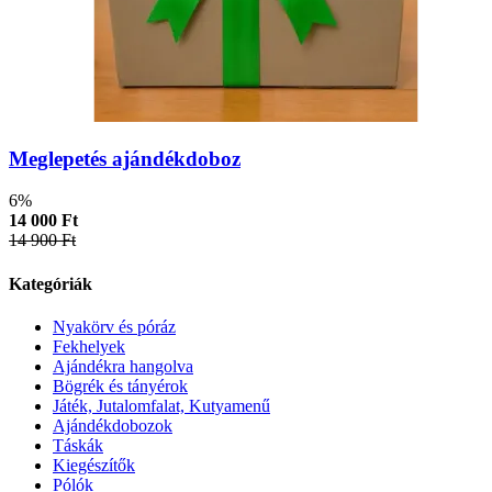
Meglepetés ajándékdoboz
6%
14 000 Ft
14 900 Ft
Kategóriák
Nyakörv és póráz
Fekhelyek
Ajándékra hangolva
Bögrék és tányérok
Játék, Jutalomfalat, Kutyamenű
Ajándékdobozok
Táskák
Kiegészítők
Pólók