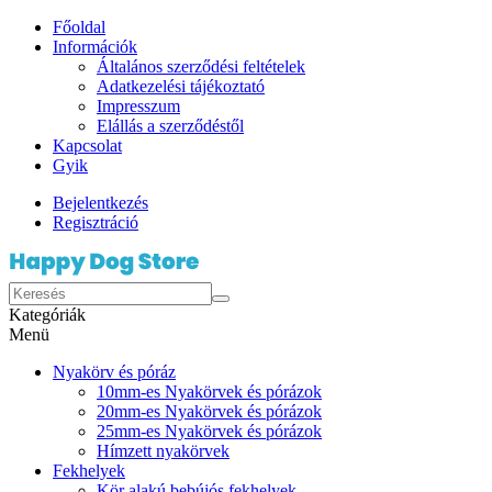
Főoldal
Információk
Általános szerződési feltételek
Adatkezelési tájékoztató
Impresszum
Elállás a szerződéstől
Kapcsolat
Gyik
Bejelentkezés
Regisztráció
Kategóriák
Menü
Nyakörv és póráz
10mm-es Nyakörvek és pórázok
20mm-es Nyakörvek és pórázok
25mm-es Nyakörvek és pórázok
Hímzett nyakörvek
Fekhelyek
Kör alakú bebújós fekhelyek