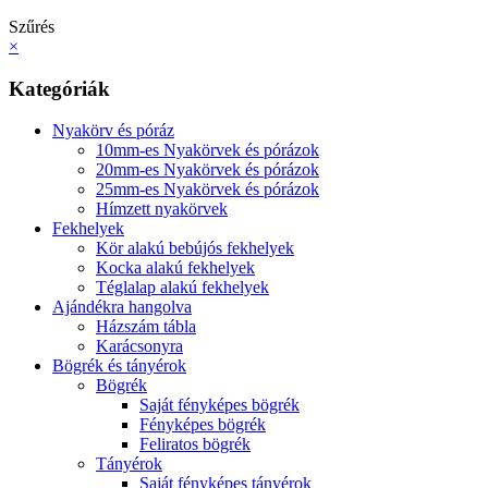
Szűrés
×
Kategóriák
Nyakörv és póráz
10mm-es Nyakörvek és pórázok
20mm-es Nyakörvek és pórázok
25mm-es Nyakörvek és pórázok
Hímzett nyakörvek
Fekhelyek
Kör alakú bebújós fekhelyek
Kocka alakú fekhelyek
Téglalap alakú fekhelyek
Ajándékra hangolva
Házszám tábla
Karácsonyra
Bögrék és tányérok
Bögrék
Saját fényképes bögrék
Fényképes bögrék
Feliratos bögrék
Tányérok
Saját fényképes tányérok