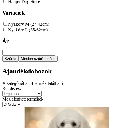
Happy Dog Store
Variációk
Nyakörv M (27-42cm)
Nyakörv L (35-62cm)
Ár
Szűrés
Minden szűrő törlése
Ajándékdobozok
A kategóriában
4
termék található
Rendezés:
Megjelenített termékek: