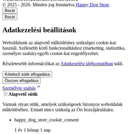
© 2025 - 2026. Minden jog fenntartva
Happy Dog Store
Bezár
Bezár
Adatkezelési beállítások
Weboldalunk az alapvető működéshez szükséges cookie-kat
használ. Szélesebb körű funkcionalitáshoz (marketing, statisztika,
személyre szabás) egyéb cookie-kat engedélyezhet.
Részletesebb információkat az
Adatkezelési tájékoztatóban
talál.
Kötelező sütik elfogadása
Összes elfogadása
Személyre szabás
Alapvető sütik
Vannak olyan sütik, amelyek szükségesek bizonyos weboldalak
működéséhez. Emiatt nincs szükség az Ön hozzájárulására.
happy_dog_store_cookie_consent
1 év 1 hónap 1 nap