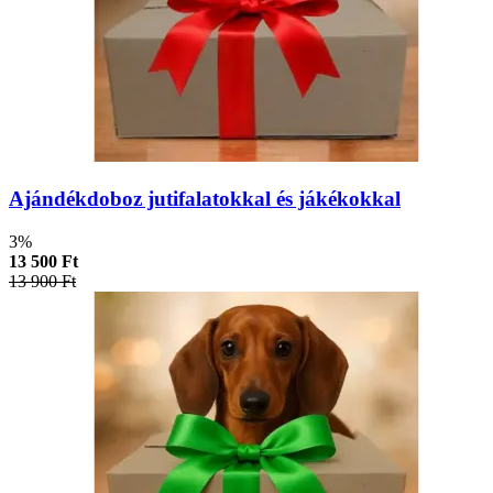
Ajándékdoboz jutifalatokkal és jákékokkal
3%
13 500 Ft
13 900 Ft