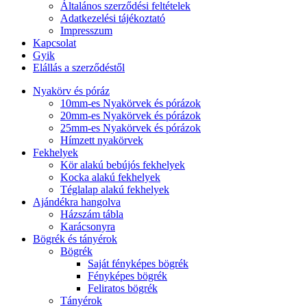
Általános szerződési feltételek
Adatkezelési tájékoztató
Impresszum
Kapcsolat
Gyik
Elállás a szerződéstől
Nyakörv és póráz
10mm-es Nyakörvek és pórázok
20mm-es Nyakörvek és pórázok
25mm-es Nyakörvek és pórázok
Hímzett nyakörvek
Fekhelyek
Kör alakú bebújós fekhelyek
Kocka alakú fekhelyek
Téglalap alakú fekhelyek
Ajándékra hangolva
Házszám tábla
Karácsonyra
Bögrék és tányérok
Bögrék
Saját fényképes bögrék
Fényképes bögrék
Feliratos bögrék
Tányérok