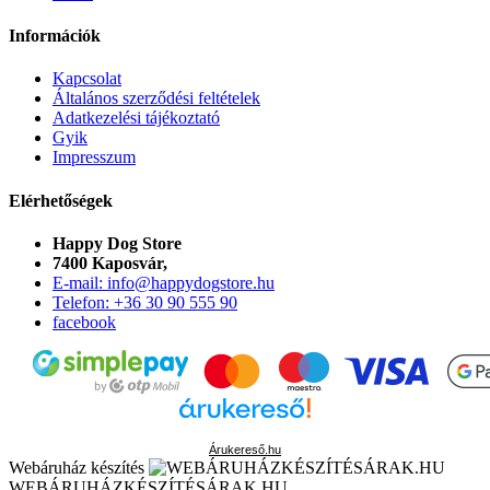
Információk
Kapcsolat
Általános szerződési feltételek
Adatkezelési tájékoztató
Gyik
Impresszum
Elérhetőségek
Happy Dog Store
7400 Kaposvár,
E-mail: info@happydogstore.hu
Telefon: +36 30 90 555 90
facebook
Árukereső.hu
Webáruház készítés
WEBÁRUHÁZKÉSZÍTÉSÁRAK.HU