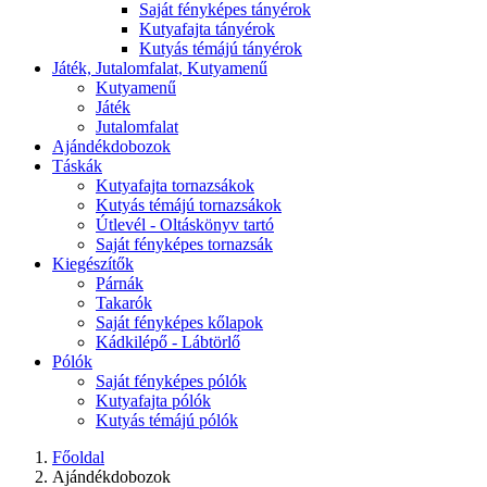
Saját fényképes tányérok
Kutyafajta tányérok
Kutyás témájú tányérok
Játék, Jutalomfalat, Kutyamenű
Kutyamenű
Játék
Jutalomfalat
Ajándékdobozok
Táskák
Kutyafajta tornazsákok
Kutyás témájú tornazsákok
Útlevél - Oltáskönyv tartó
Saját fényképes tornazsák
Kiegészítők
Párnák
Takarók
Saját fényképes kőlapok
Kádkilépő - Lábtörlő
Pólók
Saját fényképes pólók
Kutyafajta pólók
Kutyás témájú pólók
Főoldal
Ajándékdobozok