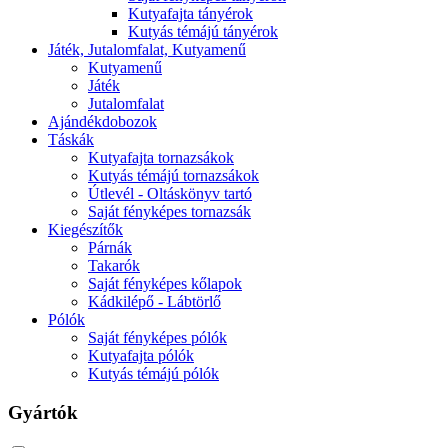
Kutyafajta tányérok
Kutyás témájú tányérok
Játék, Jutalomfalat, Kutyamenű
Kutyamenű
Játék
Jutalomfalat
Ajándékdobozok
Táskák
Kutyafajta tornazsákok
Kutyás témájú tornazsákok
Útlevél - Oltáskönyv tartó
Saját fényképes tornazsák
Kiegészítők
Párnák
Takarók
Saját fényképes kőlapok
Kádkilépő - Lábtörlő
Pólók
Saját fényképes pólók
Kutyafajta pólók
Kutyás témájú pólók
Gyártók