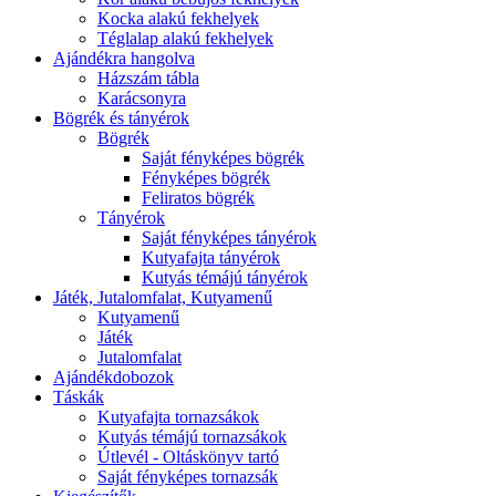
Kocka alakú fekhelyek
Téglalap alakú fekhelyek
Ajándékra hangolva
Házszám tábla
Karácsonyra
Bögrék és tányérok
Bögrék
Saját fényképes bögrék
Fényképes bögrék
Feliratos bögrék
Tányérok
Saját fényképes tányérok
Kutyafajta tányérok
Kutyás témájú tányérok
Játék, Jutalomfalat, Kutyamenű
Kutyamenű
Játék
Jutalomfalat
Ajándékdobozok
Táskák
Kutyafajta tornazsákok
Kutyás témájú tornazsákok
Útlevél - Oltáskönyv tartó
Saját fényképes tornazsák