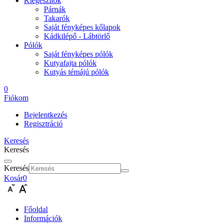
Kiegészítők
Párnák
Takarók
Saját fényképes kőlapok
Kádkilépő - Lábtörlő
Pólók
Saját fényképes pólók
Kutyafajta pólók
Kutyás témájú pólók
0
Fiókom
Bejelentkezés
Regisztráció
Keresés
Keresés
Keresés
Kosár
0
Főoldal
Információk