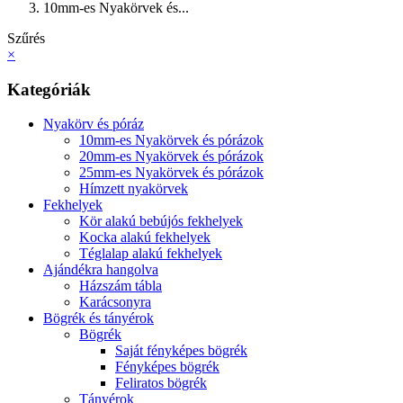
10mm-es Nyakörvek és...
Szűrés
×
Kategóriák
Nyakörv és póráz
10mm-es Nyakörvek és pórázok
20mm-es Nyakörvek és pórázok
25mm-es Nyakörvek és pórázok
Hímzett nyakörvek
Fekhelyek
Kör alakú bebújós fekhelyek
Kocka alakú fekhelyek
Téglalap alakú fekhelyek
Ajándékra hangolva
Házszám tábla
Karácsonyra
Bögrék és tányérok
Bögrék
Saját fényképes bögrék
Fényképes bögrék
Feliratos bögrék
Tányérok