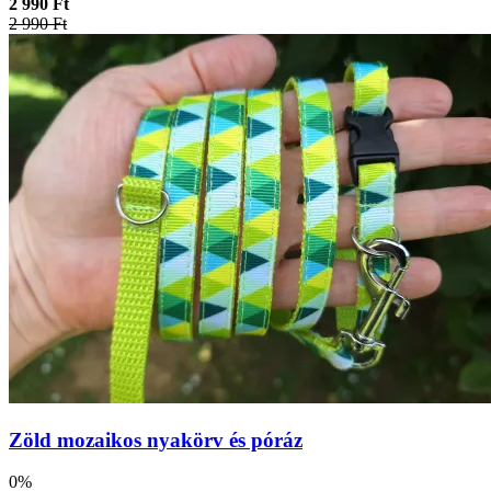
2 990 Ft
2 990 Ft
Zöld mozaikos nyakörv és póráz
0%