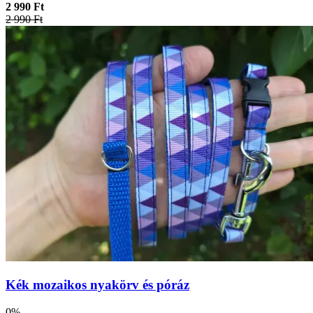
2 990 Ft
2 990 Ft
Kék mozaikos nyakörv és póráz
0%