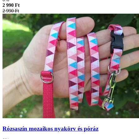
2 990 Ft
2 990 Ft
Rózsaszín mozaikos nyakörv és póráz