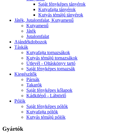
Saját fényképes tányérok
Kutyafajta tányérok
Kutyás témájú tányérok
Játék, Jutalomfalat, Kutyamenű
Kutyamenű
Játék
Jutalomfalat
Ajándékdobozok
Táskák
Kutyafajta tornazsákok
Kutyás témájú tornazsákok
Útlevél - Oltáskönyv tartó
Saját fényképes tornazsák
Kiegészítők
Párnák
Takarók
Saját fényképes kőlapok
Kádkilépő - Lábtörlő
Pólók
Saját fényképes pólók
Kutyafajta pólók
Kutyás témájú pólók
Gyártók