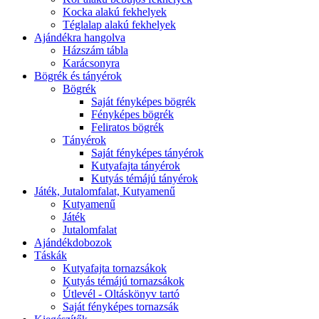
Kocka alakú fekhelyek
Téglalap alakú fekhelyek
Ajándékra hangolva
Házszám tábla
Karácsonyra
Bögrék és tányérok
Bögrék
Saját fényképes bögrék
Fényképes bögrék
Feliratos bögrék
Tányérok
Saját fényképes tányérok
Kutyafajta tányérok
Kutyás témájú tányérok
Játék, Jutalomfalat, Kutyamenű
Kutyamenű
Játék
Jutalomfalat
Ajándékdobozok
Táskák
Kutyafajta tornazsákok
Kutyás témájú tornazsákok
Útlevél - Oltáskönyv tartó
Saját fényképes tornazsák