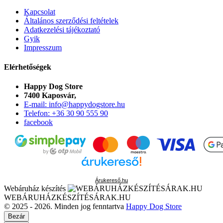
Kapcsolat
Általános szerződési feltételek
Adatkezelési tájékoztató
Gyik
Impresszum
Elérhetőségek
Happy Dog Store
7400 Kaposvár,
E-mail: info@happydogstore.hu
Telefon: +36 30 90 555 90
facebook
Árukereső.hu
Webáruház készítés
WEBÁRUHÁZKÉSZÍTÉSÁRAK.HU
© 2025 - 2026. Minden jog fenntartva
Happy Dog Store
Bezár