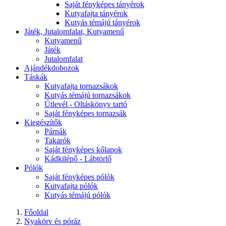
Saját fényképes tányérok
Kutyafajta tányérok
Kutyás témájú tányérok
Játék, Jutalomfalat, Kutyamenű
Kutyamenű
Játék
Jutalomfalat
Ajándékdobozok
Táskák
Kutyafajta tornazsákok
Kutyás témájú tornazsákok
Útlevél - Oltáskönyv tartó
Saját fényképes tornazsák
Kiegészítők
Párnák
Takarók
Saját fényképes kőlapok
Kádkilépő - Lábtörlő
Pólók
Saját fényképes pólók
Kutyafajta pólók
Kutyás témájú pólók
Főoldal
Nyakörv és póráz