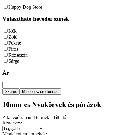
Happy Dog Store
Választható heveder színek
Kék
Zöld
Fekete
Piros
Rózsaszín
Sárga
Ár
Szűrés
Minden szűrő törlése
10mm-es Nyakörvek és pórázok
A kategóriában
4
termék található
Rendezés:
Megjelenített termékek: