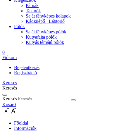
Kiegészítők
Párnák
Takarók
Saját fényképes kőlapok
Kádkilépő - Lábtörlő
Pólók
Saját fényképes pólók
Kutyafajta pólók
Kutyás témájú pólók
0
Fiókom
Bejelentkezés
Regisztráció
Keresés
Keresés
Keresés
Kosár
0
Főoldal
Információk