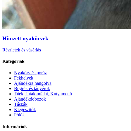
Hímzett nyakörvek
Részletek és vásárlás
Kategóriák
Nyakörv és póráz
Fekhelyek
Ajándékra hangolva
Bögrék és tányérok
Játék, Jutalomfalat, Kutyamenű
Ajándékdobozok
Táskák
Kiegészítők
Pólók
Információk