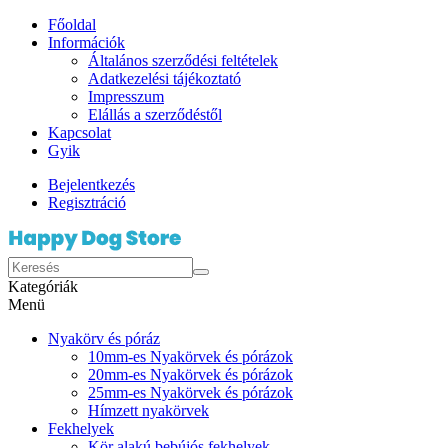
Főoldal
Információk
Általános szerződési feltételek
Adatkezelési tájékoztató
Impresszum
Elállás a szerződéstől
Kapcsolat
Gyik
Bejelentkezés
Regisztráció
Kategóriák
Menü
Nyakörv és póráz
10mm-es Nyakörvek és pórázok
20mm-es Nyakörvek és pórázok
25mm-es Nyakörvek és pórázok
Hímzett nyakörvek
Fekhelyek
Kör alakú bebújós fekhelyek