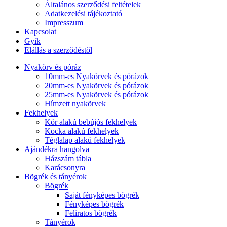
Általános szerződési feltételek
Adatkezelési tájékoztató
Impresszum
Kapcsolat
Gyik
Elállás a szerződéstől
Nyakörv és póráz
10mm-es Nyakörvek és pórázok
20mm-es Nyakörvek és pórázok
25mm-es Nyakörvek és pórázok
Hímzett nyakörvek
Fekhelyek
Kör alakú bebújós fekhelyek
Kocka alakú fekhelyek
Téglalap alakú fekhelyek
Ajándékra hangolva
Házszám tábla
Karácsonyra
Bögrék és tányérok
Bögrék
Saját fényképes bögrék
Fényképes bögrék
Feliratos bögrék
Tányérok