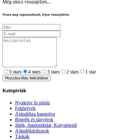
Még nincs visszajelzés...
Ossza meg tapasztalatait, írjon visszajelzést.
5 stars
4 stars
3 stars
2 stars
1 star
Hozzászólás beküldése
Kategóriák
Nyakörv és póráz
Fekhelyek
Ajándékra hangolva
Bögrék és tányérok
Játék, Jutalomfalat, Kutyamenű
Ajándékdobozok
Táskák