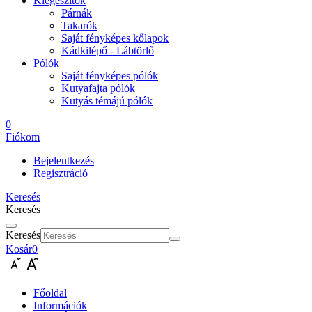
Kiegészítők
Párnák
Takarók
Saját fényképes kőlapok
Kádkilépő - Lábtörlő
Pólók
Saját fényképes pólók
Kutyafajta pólók
Kutyás témájú pólók
0
Fiókom
Bejelentkezés
Regisztráció
Keresés
Keresés
Keresés
Kosár
0
Főoldal
Információk