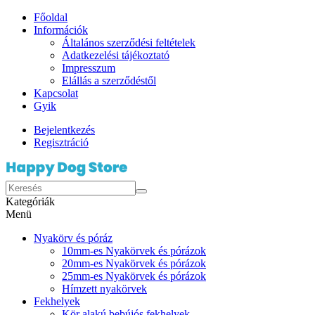
Főoldal
Információk
Általános szerződési feltételek
Adatkezelési tájékoztató
Impresszum
Elállás a szerződéstől
Kapcsolat
Gyik
Bejelentkezés
Regisztráció
Kategóriák
Menü
Nyakörv és póráz
10mm-es Nyakörvek és pórázok
20mm-es Nyakörvek és pórázok
25mm-es Nyakörvek és pórázok
Hímzett nyakörvek
Fekhelyek
Kör alakú bebújós fekhelyek