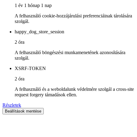
1 év 1 hónap 1 nap
A felhasználó cookie-hozzájárulási preferenciáinak tárolására
szolgál.
happy_dog_store_session
2 óra
A felhasználó böngészési munkamenetének azonosítására
szolgál.
XSRF-TOKEN
2 óra
A felhasználó és a weboldalunk védelmére szolgál a cross-site
request forgery támadások ellen.
Részletek
Beállítások mentése