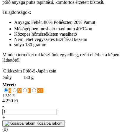
póló anyaga puha tapintású, komfortos érzetett bíztosít.
Tulajdonságok:
Anyaga: Fehér, 80% Poliészter, 20% Pamut
o
Mósógépben mosható maximum 40
C-on
Közepes hőmérsékleten vasalható
Nem lehet vegyszeres tisztításal kezelni
súlya 180 gramm
Minden terméket mi készítünk egyedileg, ezért eltérhet a képen
láthatótól.
Cikkszám
Póló-S-Japán csin
Súly
180
g
Méret:
S
M
L
XL
4 250 Ft
4 250 Ft
-
+
Kosárba rakom
(0)