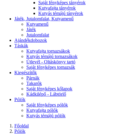
Saját fényképes tányérok
Kutyafajta tányérok
Kutyás témájú tányérok
Játék, Jutalomfalat, Kutyamenű
Kutyamenű
Játék
Jutalomfalat
Ajándékdobozok
Táskák
Kutyafajta tornazsákok
Kutyás témájú tornazsákok
Útlevél - Oltáskönyv tartó
Saját fényképes tornazsák
Kiegészítők
Párnák
Takarók
Saját fényképes kőlapok
Kádkilépő - Lábtörlő
Pólók
Saját fényképes pólók
Kutyafajta pólók
Kutyás témájú pólók
Főoldal
Pólók