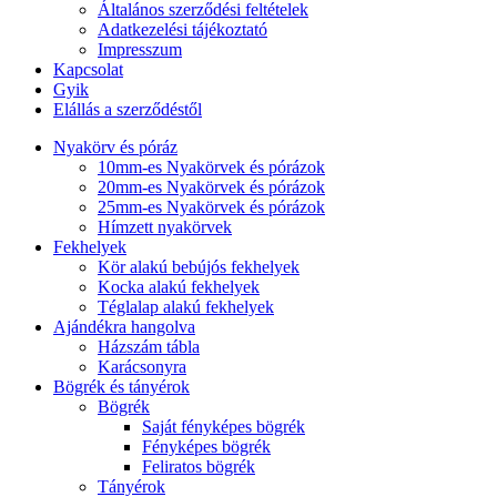
Általános szerződési feltételek
Adatkezelési tájékoztató
Impresszum
Kapcsolat
Gyik
Elállás a szerződéstől
Nyakörv és póráz
10mm-es Nyakörvek és pórázok
20mm-es Nyakörvek és pórázok
25mm-es Nyakörvek és pórázok
Hímzett nyakörvek
Fekhelyek
Kör alakú bebújós fekhelyek
Kocka alakú fekhelyek
Téglalap alakú fekhelyek
Ajándékra hangolva
Házszám tábla
Karácsonyra
Bögrék és tányérok
Bögrék
Saját fényképes bögrék
Fényképes bögrék
Feliratos bögrék
Tányérok