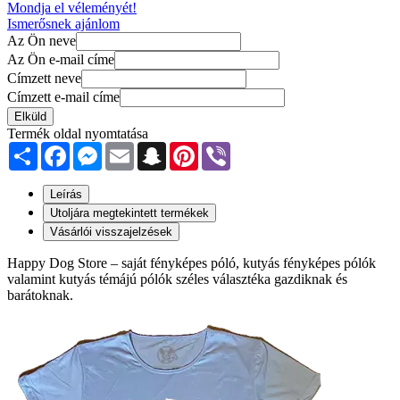
Mondja el véleményét!
Ismerősnek ajánlom
Az Ön neve
Az Ön e-mail címe
Címzett neve
Címzett e-mail címe
Elküld
Termék oldal nyomtatása
Share
Facebook
Messenger
Email
Snapchat
Pinterest
Viber
Leírás
Utoljára megtekintett termékek
Vásárlói visszajelzések
Happy Dog Store – saját fényképes póló, kutyás fényképes pólók
valamint kutyás témájú pólók széles választéka gazdiknak és
barátoknak.