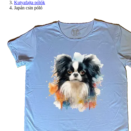
Kutyafajta pólók
Japán csin póló