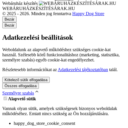
Webáruház készítés
WEBÁRUHÁZKÉSZÍTÉSÁRAK.HU
© 2025 - 2026. Minden jog fenntartva
Happy Dog Store
Bezár
Bezár
Adatkezelési beállítások
Weboldalunk az alapvető működéshez szükséges cookie-kat
használ. Szélesebb körű funkcionalitáshoz (marketing, statisztika,
személyre szabás) egyéb cookie-kat engedélyezhet.
Részletesebb információkat az
Adatkezelési tájékoztatóban
talál.
Kötelező sütik elfogadása
Összes elfogadása
Személyre szabás
Alapvető sütik
Vannak olyan sütik, amelyek szükségesek bizonyos weboldalak
működéséhez. Emiatt nincs szükség az Ön hozzájárulására.
happy_dog_store_cookie_consent