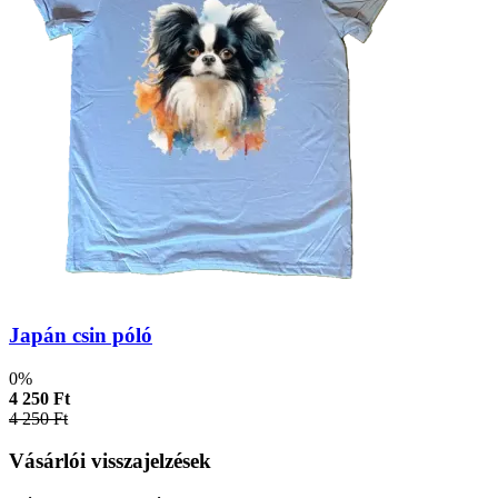
Japán csin póló
0%
4 250 Ft
4 250 Ft
Vásárlói visszajelzések