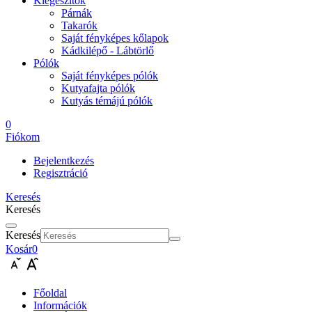
Kiegészítők
Párnák
Takarók
Saját fényképes kőlapok
Kádkilépő - Lábtörlő
Pólók
Saját fényképes pólók
Kutyafajta pólók
Kutyás témájú pólók
0
Fiókom
Bejelentkezés
Regisztráció
Keresés
Keresés
Keresés
Kosár
0
Főoldal
Információk