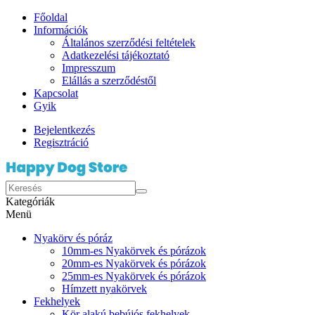
Főoldal
Információk
Általános szerződési feltételek
Adatkezelési tájékoztató
Impresszum
Elállás a szerződéstől
Kapcsolat
Gyik
Bejelentkezés
Regisztráció
Kategóriák
Menü
Nyakörv és póráz
10mm-es Nyakörvek és pórázok
20mm-es Nyakörvek és pórázok
25mm-es Nyakörvek és pórázok
Hímzett nyakörvek
Fekhelyek
Kör alakú bebújós fekhelyek