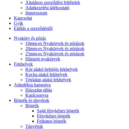
Általános szerződési feltételek
Adatkezelési tájékoztató
Impresszum
Kapcsolat
Gyik
Elállás a szerződéstől
Nyakörv és póráz
10mm-es Nyakörvek és pórázok
20mm-es Nyakörvek és pórázok
25mm-es Nyakörvek és pórázok
Hímzett nyakörvek
Fekhelyek
Kör alakú bebújós fekhelyek
Kocka alakú fekhelyek
Téglalap alakú fekhelyek
Ajándékra hangolva
Házszám tábla
Karácsonyra
Bögrék és tányérok
Bögrék
Saját fényképes bögrék
Fényképes bögrék
Feliratos bögrék
Tányérok