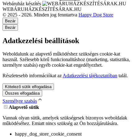
Webáruház készítés
WEBÁRUHÁZKÉSZÍTÉSÁRAK.HU
© 2025 - 2026. Minden jog fenntartva
Happy Dog Store
Bezár
Bezár
Adatkezelési beállítások
Weboldalunk az alapvető működéshez szükséges cookie-kat
használ. Szélesebb körű funkcionalitáshoz (marketing, statisztika,
személyre szabás) egyéb cookie-kat engedélyezhet.
Részletesebb információkat az
Adatkezelési tájékoztatóban
talál.
Kötelező sütik elfogadása
Összes elfogadása
Személyre szabás
Alapvető sütik
Vannak olyan sütik, amelyek szükségesek bizonyos weboldalak
működéséhez. Emiatt nincs szükség az Ön hozzájárulására.
happy_dog_store_cookie_consent