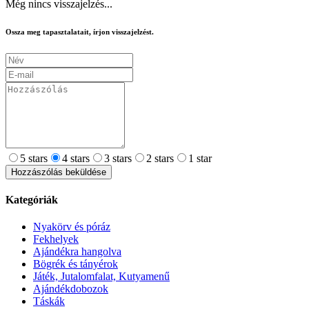
Még nincs visszajelzés...
Ossza meg tapasztalatait, írjon visszajelzést.
5 stars
4 stars
3 stars
2 stars
1 star
Hozzászólás beküldése
Kategóriák
Nyakörv és póráz
Fekhelyek
Ajándékra hangolva
Bögrék és tányérok
Játék, Jutalomfalat, Kutyamenű
Ajándékdobozok
Táskák