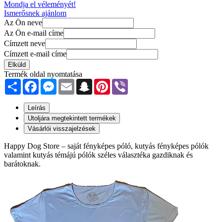
Mondja el véleményét!
Ismerősnek ajánlom
Az Ön neve
Az Ön e-mail címe
Címzett neve
Címzett e-mail címe
Elküld
Termék oldal nyomtatása
Share
Facebook
Messenger
Email
Snapchat
Pinterest
Viber
Leírás
Utoljára megtekintett termékek
Vásárlói visszajelzések
Happy Dog Store – saját fényképes póló, kutyás fényképes pólók
valamint kutyás témájú pólók széles választéka gazdiknak és
barátoknak.