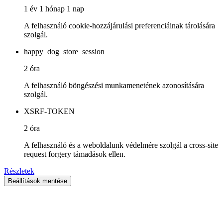
1 év 1 hónap 1 nap
A felhasználó cookie-hozzájárulási preferenciáinak tárolására
szolgál.
happy_dog_store_session
2 óra
A felhasználó böngészési munkamenetének azonosítására
szolgál.
XSRF-TOKEN
2 óra
A felhasználó és a weboldalunk védelmére szolgál a cross-site
request forgery támadások ellen.
Részletek
Beállítások mentése