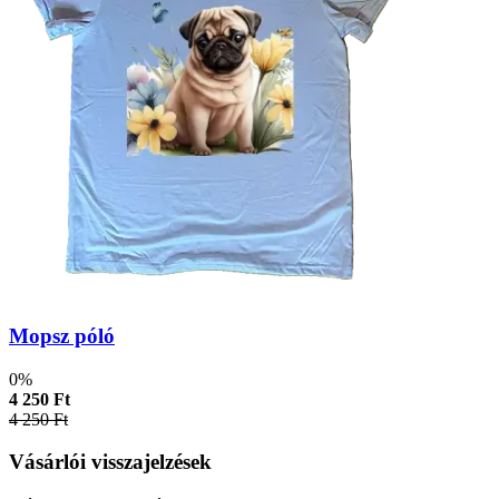
Mopsz póló
0%
4 250 Ft
4 250 Ft
Vásárlói visszajelzések