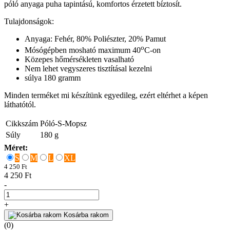
póló anyaga puha tapintású, komfortos érzetett bíztosít.
Tulajdonságok:
Anyaga: Fehér, 80% Poliészter, 20% Pamut
o
Mósógépben mosható maximum 40
C-on
Közepes hőmérsékleten vasalható
Nem lehet vegyszeres tisztításal kezelni
súlya 180 gramm
Minden terméket mi készítünk egyedileg, ezért eltérhet a képen
láthatótól.
Cikkszám
Póló-S-Mopsz
Súly
180
g
Méret:
S
M
L
XL
4 250 Ft
4 250 Ft
-
+
Kosárba rakom
(0)