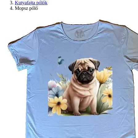
Kutyafajta pólók
Mopsz póló