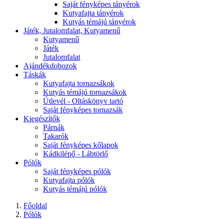
Saját fényképes tányérok
Kutyafajta tányérok
Kutyás témájú tányérok
Játék, Jutalomfalat, Kutyamenű
Kutyamenű
Játék
Jutalomfalat
Ajándékdobozok
Táskák
Kutyafajta tornazsákok
Kutyás témájú tornazsákok
Útlevél - Oltáskönyv tartó
Saját fényképes tornazsák
Kiegészítők
Párnák
Takarók
Saját fényképes kőlapok
Kádkilépő - Lábtörlő
Pólók
Saját fényképes pólók
Kutyafajta pólók
Kutyás témájú pólók
Főoldal
Pólók