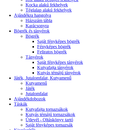
Kocka alakú fekhelyek
Téglalap alakú fekhelyek
Ajándékra hangolva
Házszám tábla
Karácsonyra
Bögrék és tányérok
Bögrék
Saját fényképes bögrék
Fényképes bögrék
Feliratos bögrék
Tányérok
Saját fényképes tányérok
Kutyafajta tányérok
Kutyás témájú tányérok
Játék, Jutalomfalat, Kutyamenű
Kutyamenű
Játék
Jutalomfalat
Ajándékdobozok
Táskák
Kutyafajta tornazsákok
Kutyás témájú tornazsákok
Útlevél - Oltáskönyv tartó
Saját fényképes tornazsák