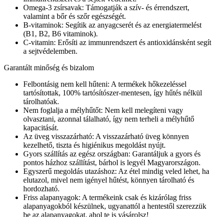
Omega-3 zsírsavak: Támogatják a szív- és érrendszert,
valamint a bőr és szőr egészségét.
B-vitaminok: Segítik az anyagcserét és az energiatermelést
(B1, B2, B6 vitaminok).
C-vitamin: Erősíti az immunrendszert és antioxidánsként segít
a sejtvédelemben.
Garantált minőség és bizalom
Felbontásig nem kell hűteni: A termékek hőkezeléssel
tartósítottak, 100% tartósítószer-mentesen, így hűtés nélkül
tárolhatóak.
Nem foglalja a mélyhűtőt: Nem kell melegíteni vagy
olvasztani, azonnal tálalható, így nem terheli a mélyhűtő
kapacitását.
Az üveg visszazárható: A visszazárható üveg könnyen
kezelhető, tiszta és higiénikus megoldást nyújt.
Gyors szállítás az egész országban: Garantáljuk a gyors és
pontos házhoz szállítást, bárhol is legyél Magyarországon.
Egyszerű megoldás utazáshoz: Az étel mindig veled lehet, ha
elutazol, mivel nem igényel hűtést, könnyen tárolható és
hordozható.
Friss alapanyagok: A termékeink csak és kizárólag friss
alapanyagokból készülnek, ugyanattól a hentestől szerezzük
be az alapanyagokat, ahol te is vásárolsz!