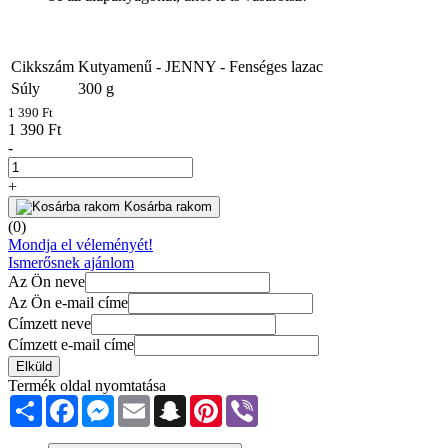
Cikkszám
Kutyamenű - JENNY - Fenséges lazac
Súly
300
g
1 390 Ft
1 390 Ft
-
+
Kosárba rakom
(0)
Mondja el véleményét!
Ismerősnek ajánlom
Az Ön neve
Az Ön e-mail címe
Címzett neve
Címzett e-mail címe
Elküld
Termék oldal nyomtatása
Share
Facebook
Messenger
Email
Snapchat
Pinterest
Viber