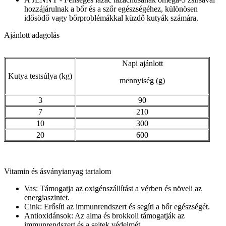
hozzájárulnak a bőr és a szőr egészségéhez, különösen
idősödő vagy bőrproblémákkal küzdő kutyák számára.
Ajánlott adagolás
Napi ajánlott
Kutya testsúlya (kg)
mennyiség (g)
3
90
7
210
10
300
20
600
Vitamin és ásványianyag tartalom
Vas: Támogatja az oxigénszállítást a vérben és növeli az
energiaszintet.
Cink: Erősíti az immunrendszert és segíti a bőr egészségét.
Antioxidánsok: Az alma és brokkoli támogatják az
immunrendszert és a sejtek védelmét.