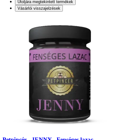
Utoljára megtekintett termékek
Vásárlói visszajelzések
Petpincér - JENNY - Fenséges lazac