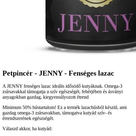
Petpincér - JENNY - Fenséges lazac
A JENNY fenséges lazac ideális idősödő kutyáknak. Omega-3
zsírsavakkal támogatja a szív egészségét, fehérjében és ásványi
anyagokban gazdag, kiegyensúlyozott étrend
Minimum 50% hústartalom! Ez a termék lazachúsból készül, ami
gazdag omega-3 zsírsavakban, támogatva kutyád szív- és
érrendszerének egészségét.
Válaszd akkor, ha kutyád: