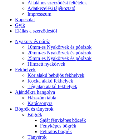
Általános szerződési feltételek
Adatkezelési tájékoztató
Impresszum
Kapcsolat
Gyik
Elállás a szerződéstől
Nyakörv és póráz
10mm-es Nyakörvek és pórázok
20mm-es Nyakörvek és pórázok
25mm-es Nyakörvek és pórázok
Hímzett nyakörvek
Fekhelyek
Kör alakú bebújós fekhelyek
Kocka alakú fekhelyek
Téglalap alakú fekhelyek
Ajándékra hangolva
Házszám tábla
Karácsonyra
Bögrék és tányérok
Bögrék
Saját fényképes bögrék
Fényképes bögrék
Feliratos bögrék
Tányérok