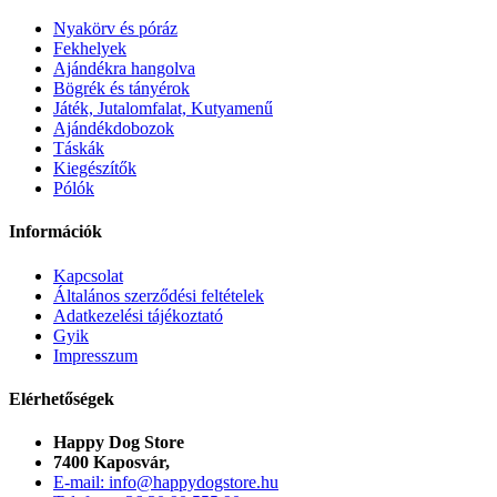
Nyakörv és póráz
Fekhelyek
Ajándékra hangolva
Bögrék és tányérok
Játék, Jutalomfalat, Kutyamenű
Ajándékdobozok
Táskák
Kiegészítők
Pólók
Információk
Kapcsolat
Általános szerződési feltételek
Adatkezelési tájékoztató
Gyik
Impresszum
Elérhetőségek
Happy Dog Store
7400 Kaposvár,
E-mail: info@happydogstore.hu