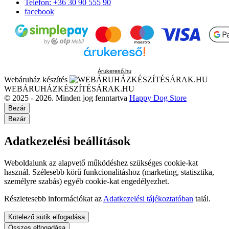
Telefon: +36 30 90 555 90
facebook
Árukereső.hu
Webáruház készítés
WEBÁRUHÁZKÉSZÍTÉSÁRAK.HU
© 2025 - 2026. Minden jog fenntartva
Happy Dog Store
Bezár
Bezár
Adatkezelési beállítások
Weboldalunk az alapvető működéshez szükséges cookie-kat
használ. Szélesebb körű funkcionalitáshoz (marketing, statisztika,
személyre szabás) egyéb cookie-kat engedélyezhet.
Részletesebb információkat az
Adatkezelési tájékoztatóban
talál.
Kötelező sütik elfogadása
Összes elfogadása