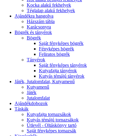
Kocka alakú fekhelyek
Téglalap alakú fekhelyek
Ajándékra hangolva
Házszám tábla
Karácsonyra
Bögrék és tányérok
Bögrék
Saját fényképes bögrék
Fényképes bögrék
Feliratos bögrék
Tányérok
Saját fényképes tányérok
Kutyafajta tányérok
Kutyás témájú tányérok
Játék, Jutalomfalat, Kutyamenű
Kutyamenű
Játék
Jutalomfalat
Ajándékdobozok
Táskák
Kutyafajta tornazsákok
Kutyás témájú tornazsákok
Útlevél - Oltáskönyv tartó
Saját fényképes tornazsák