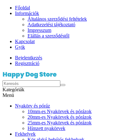
Főoldal
Információk
Általános szerződési feltételek
Adatkezelési tájékoztató
Impresszum
Elállás a szerződéstől
Kapcsolat
Gyik
Bejelentkezés
Regisztráció
Kategóriák
Menü
Nyakörv és póráz
10mm-es Nyakörvek és pórázok
20mm-es Nyakörvek és pórázok
25mm-es Nyakörvek és pórázok
Hímzett nyakörvek
Fekhelyek
Kör alakú bebújós fekhelyek