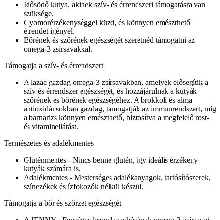
Idősödő kutya, akinek szív- és érrendszeri támogatásra van
szüksége.
Gyomorérzékenységgel küzd, és könnyen emészthető
étrendet igényel.
Bőrének és szőrének egészségét szeretnéd támogatni az
omega-3 zsírsavakkal.
Támogatja a szív- és érrendszert
A lazac gazdag omega-3 zsírsavakban, amelyek elősegítik a
szív és érrendszer egészségét, és hozzájárulnak a kutyák
szőrének és bőrének egészségéhez. A brokkoli és alma
antioxidánsokban gazdag, támogatják az immunrendszert, míg
a barnarizs könnyen emészthető, biztosítva a megfelelő rost-
és vitaminellátást.
Természetes és adalékmentes
Gluténmentes - Nincs benne glutén, így ideális érzékeny
kutyák számára is.
Adalékmentes - Mesterséges adalékanyagok, tartósítószerek,
színezékek és ízfokozók nélkül készül.
Támogatja a bőr és szőrzet egészségét
A JENNY - Fenséges lazac lazachúsának omega-3 zsírsavai