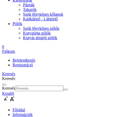
Kiegészítők
Párnák
Takarók
Saját fényképes kőlapok
Kádkilépő - Lábtörlő
Pólók
Saját fényképes pólók
Kutyafajta pólók
Kutyás témájú pólók
0
Fiókom
Bejelentkezés
Regisztráció
Keresés
Keresés
Keresés
Kosár
0
Főoldal
Információk