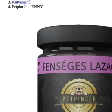
Kutyamenű
Petpincér - JENNY...