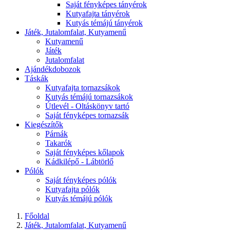
Saját fényképes tányérok
Kutyafajta tányérok
Kutyás témájú tányérok
Játék, Jutalomfalat, Kutyamenű
Kutyamenű
Játék
Jutalomfalat
Ajándékdobozok
Táskák
Kutyafajta tornazsákok
Kutyás témájú tornazsákok
Útlevél - Oltáskönyv tartó
Saját fényképes tornazsák
Kiegészítők
Párnák
Takarók
Saját fényképes kőlapok
Kádkilépő - Lábtörlő
Pólók
Saját fényképes pólók
Kutyafajta pólók
Kutyás témájú pólók
Főoldal
Játék, Jutalomfalat, Kutyamenű