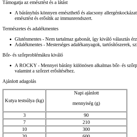
Támogatja az emésztést és a látást
A bárányhús könnyen emészthető és alacsony allergénkockázatú, 
emésztést és erősítik az immunrendszert.
Természetes és adalékmentes
Gluténmentes - Nem tartalmaz gabonát, így kiváló választás ér
Adalékmentes - Mesterséges adalékanyagok, tartósítószerek, sz
Bőr- és szőrproblémákra kiváló
A ROCKY - Mennyei bárány különösen alkalmas bőr- és szőrpro
valamint a szőrzet erősítéséhez.
Ajánlott adagolás
Napi ajánlott
Kutya testsúlya (kg)
mennyiség (g)
3
90
7
210
10
300
20
600