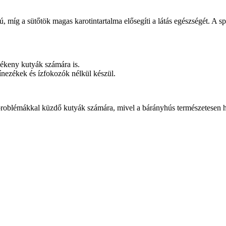
míg a sütőtök magas karotintartalma elősegíti a látás egészségét. A sp
zékeny kutyák számára is.
ínezékek és ízfokozók nélkül készül.
blémákkal küzdő kutyák számára, mivel a bárányhús természetesen hipo