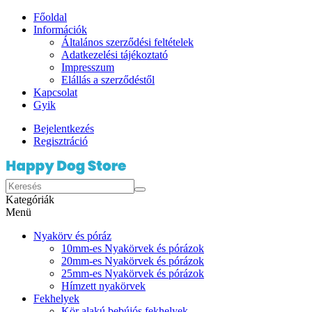
Főoldal
Információk
Általános szerződési feltételek
Adatkezelési tájékoztató
Impresszum
Elállás a szerződéstől
Kapcsolat
Gyik
Bejelentkezés
Regisztráció
Kategóriák
Menü
Nyakörv és póráz
10mm-es Nyakörvek és pórázok
20mm-es Nyakörvek és pórázok
25mm-es Nyakörvek és pórázok
Hímzett nyakörvek
Fekhelyek
Kör alakú bebújós fekhelyek