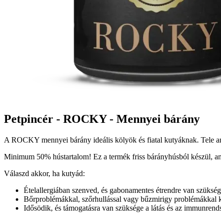
Petpincér - ROCKY - Mennyei bárány
A ROCKY mennyei bárány ideális kölyök és fiatal kutyáknak. Tele ant
Minimum 50% hústartalom! Ez a termék friss bárányhúsból készül, ami
Válaszd akkor, ha kutyád:
Ételallergiában szenved, és gabonamentes étrendre van szükség
Bőrproblémákkal, szőrhullással vagy bűzmirigy problémákkal 
Idősödik, és támogatásra van szüksége a látás és az immunrends