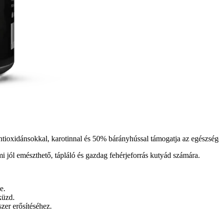
ioxidánsokkal, karotinnal és 50% bárányhússal támogatja az egészséges 
 jól emészthető, tápláló és gazdag fehérjeforrás kutyád számára.
e.
küzd.
zer erősítéséhez.