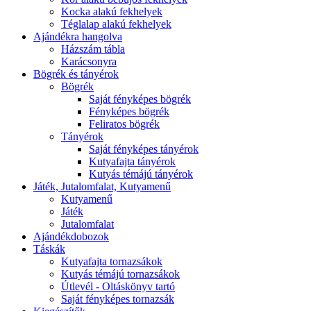
Kocka alakú fekhelyek
Téglalap alakú fekhelyek
Ajándékra hangolva
Házszám tábla
Karácsonyra
Bögrék és tányérok
Bögrék
Saját fényképes bögrék
Fényképes bögrék
Feliratos bögrék
Tányérok
Saját fényképes tányérok
Kutyafajta tányérok
Kutyás témájú tányérok
Játék, Jutalomfalat, Kutyamenű
Kutyamenű
Játék
Jutalomfalat
Ajándékdobozok
Táskák
Kutyafajta tornazsákok
Kutyás témájú tornazsákok
Útlevél - Oltáskönyv tartó
Saját fényképes tornazsák