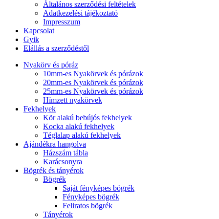
Általános szerződési feltételek
Adatkezelési tájékoztató
Impresszum
Kapcsolat
Gyik
Elállás a szerződéstől
Nyakörv és póráz
10mm-es Nyakörvek és pórázok
20mm-es Nyakörvek és pórázok
25mm-es Nyakörvek és pórázok
Hímzett nyakörvek
Fekhelyek
Kör alakú bebújós fekhelyek
Kocka alakú fekhelyek
Téglalap alakú fekhelyek
Ajándékra hangolva
Házszám tábla
Karácsonyra
Bögrék és tányérok
Bögrék
Saját fényképes bögrék
Fényképes bögrék
Feliratos bögrék
Tányérok