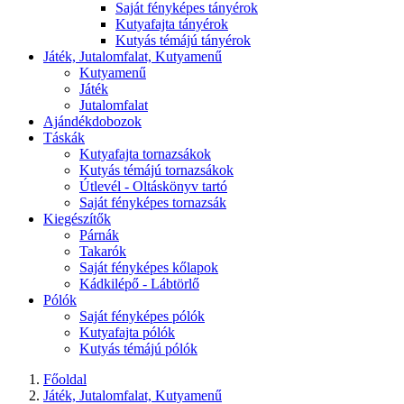
Saját fényképes tányérok
Kutyafajta tányérok
Kutyás témájú tányérok
Játék, Jutalomfalat, Kutyamenű
Kutyamenű
Játék
Jutalomfalat
Ajándékdobozok
Táskák
Kutyafajta tornazsákok
Kutyás témájú tornazsákok
Útlevél - Oltáskönyv tartó
Saját fényképes tornazsák
Kiegészítők
Párnák
Takarók
Saját fényképes kőlapok
Kádkilépő - Lábtörlő
Pólók
Saját fényképes pólók
Kutyafajta pólók
Kutyás témájú pólók
Főoldal
Játék, Jutalomfalat, Kutyamenű