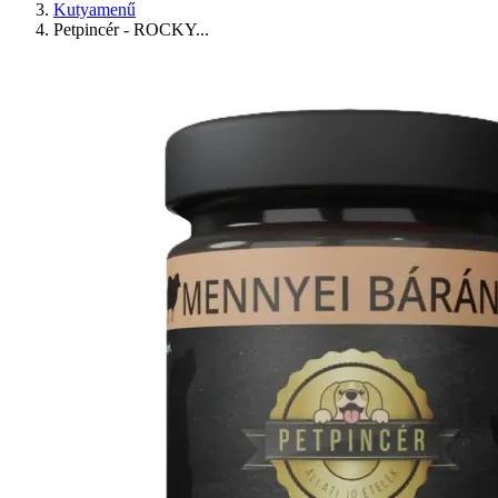
Kutyamenű
Petpincér - ROCKY...