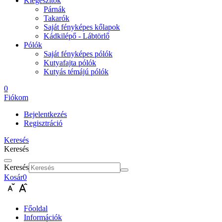
Kiegészítők
Párnák
Takarók
Saját fényképes kőlapok
Kádkilépő - Lábtörlő
Pólók
Saját fényképes pólók
Kutyafajta pólók
Kutyás témájú pólók
0
Fiókom
Bejelentkezés
Regisztráció
Keresés
Keresés
Keresés
Kosár
0
Főoldal
Információk