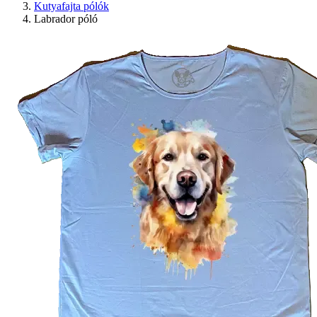
Kutyafajta pólók
Labrador póló