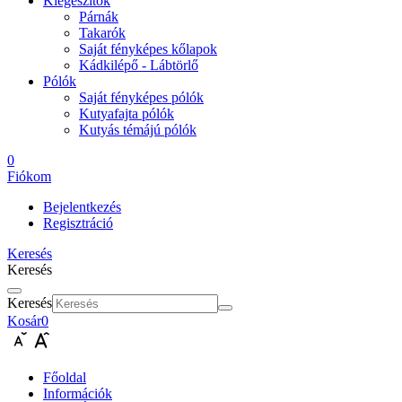
Kiegészítők
Párnák
Takarók
Saját fényképes kőlapok
Kádkilépő - Lábtörlő
Pólók
Saját fényképes pólók
Kutyafajta pólók
Kutyás témájú pólók
0
Fiókom
Bejelentkezés
Regisztráció
Keresés
Keresés
Keresés
Kosár
0
Főoldal
Információk