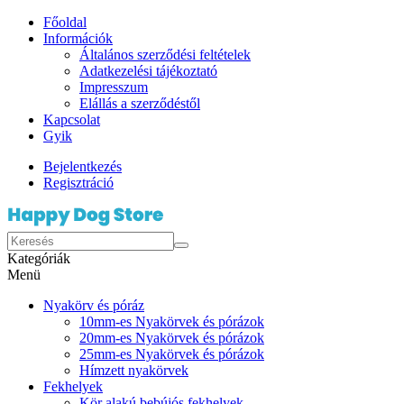
Főoldal
Információk
Általános szerződési feltételek
Adatkezelési tájékoztató
Impresszum
Elállás a szerződéstől
Kapcsolat
Gyik
Bejelentkezés
Regisztráció
Kategóriák
Menü
Nyakörv és póráz
10mm-es Nyakörvek és pórázok
20mm-es Nyakörvek és pórázok
25mm-es Nyakörvek és pórázok
Hímzett nyakörvek
Fekhelyek
Kör alakú bebújós fekhelyek