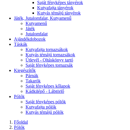
Saját fényképes tányérok
Kutyafajta tányérok
Kutyás témájú tányérok
Játék, Jutalomfalat, Kutyamenű
Kutyamenű
Játék
Jutalomfalat
Ajándékdobozok
Táskák
Kutyafajta tornazsákok
Kutyás témájú tornazsákok
Útlevél - Oltáskönyv tartó
Saját fényképes tornazsák
Kiegészítők
Párnák
Takarók
Saját fényképes kőlapok
Kádkilépő - Lábtörlő
Pólók
Saját fényképes pólók
Kutyafajta pólók
Kutyás témájú pólók
Főoldal
Pólók