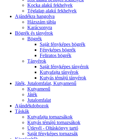
Kocka alakú fekhelyek
Téglalap alakú fekhelyek
Ajándékra hangolva
Házszám tábla
Karácsonyra
Bögrék és tányérok
Bögrék
Saját fényképes bögrék
Fényképes bögrék
Feliratos bögrék
Tányérok
Saját fényképes tányérok
Kutyafajta tányérok
Kutyás témájú tányérok
Játék, Jutalomfalat, Kutyamenű
Kutyamenű
Játék
Jutalomfalat
Ajándékdobozok
Táskák
Kutyafajta tornazsákok
Kutyás témájú tornazsákok
Útlevél - Oltáskönyv tartó
Saját fényképes tornazsák