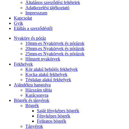
Általános szerződési feltételek
Adatkezelési tájékoztató
Impresszum
Kapcsolat
Gyik
Elállás a szerződéstől
Nyakörv és póráz
10mm-es Nyakörvek és pórázok
20mm-es Nyakörvek és pórázok
25mm-es Nyakörvek és pórázok
Hímzett nyakörvek
Fekhelyek
Kör alakú bebújós fekhelyek
Kocka alakú fekhelyek
Téglalap alakú fekhelyek
Ajándékra hangolva
Házszám tábla
Karácsonyra
Bögrék és tányérok
Bögrék
Saját fényképes bögrék
Fényképes bögrék
Feliratos bögrék
Tányérok