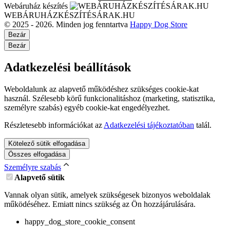
Webáruház készítés
WEBÁRUHÁZKÉSZÍTÉSÁRAK.HU
© 2025 - 2026. Minden jog fenntartva
Happy Dog Store
Bezár
Bezár
Adatkezelési beállítások
Weboldalunk az alapvető működéshez szükséges cookie-kat
használ. Szélesebb körű funkcionalitáshoz (marketing, statisztika,
személyre szabás) egyéb cookie-kat engedélyezhet.
Részletesebb információkat az
Adatkezelési tájékoztatóban
talál.
Kötelező sütik elfogadása
Összes elfogadása
Személyre szabás
Alapvető sütik
Vannak olyan sütik, amelyek szükségesek bizonyos weboldalak
működéséhez. Emiatt nincs szükség az Ön hozzájárulására.
happy_dog_store_cookie_consent