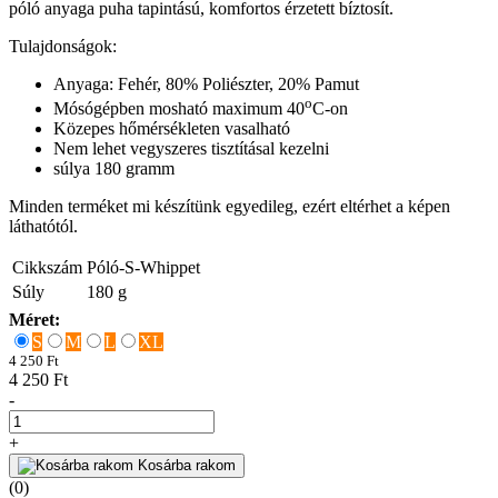
póló anyaga puha tapintású, komfortos érzetett bíztosít.
Tulajdonságok:
Anyaga: Fehér, 80% Poliészter, 20% Pamut
o
Mósógépben mosható maximum 40
C-on
Közepes hőmérsékleten vasalható
Nem lehet vegyszeres tisztításal kezelni
súlya 180 gramm
Minden terméket mi készítünk egyedileg, ezért eltérhet a képen
láthatótól.
Cikkszám
Póló-S-Whippet
Súly
180
g
Méret:
S
M
L
XL
4 250 Ft
4 250 Ft
-
+
Kosárba rakom
(0)