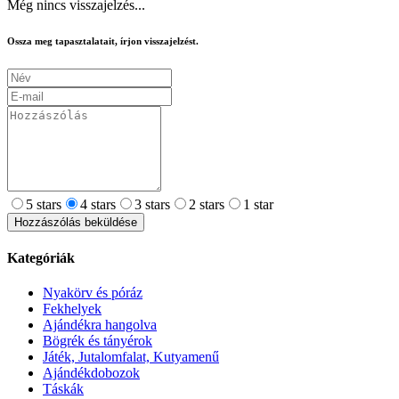
Még nincs visszajelzés...
Ossza meg tapasztalatait, írjon visszajelzést.
5 stars
4 stars
3 stars
2 stars
1 star
Hozzászólás beküldése
Kategóriák
Nyakörv és póráz
Fekhelyek
Ajándékra hangolva
Bögrék és tányérok
Játék, Jutalomfalat, Kutyamenű
Ajándékdobozok
Táskák