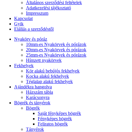
Általános szerződési feltételek
Adatkezelési tájékoztató
Impresszum
Kapcsolat
Gyik
Elállás a szerződéstől
Nyakörv és póráz
10mm-es Nyakörvek és pórázok
20mm-es Nyakörvek és pórázok
25mm-es Nyakörvek és pórázok
Hímzett nyakörvek
Fekhelyek
Kör alakú bebújós fekhelyek
Kocka alakú fekhelyek
Téglalap alakú fekhelyek
Ajándékra hangolva
Házszám tábla
Karácsonyra
Bögrék és tányérok
Bögrék
Saját fényképes bögrék
Fényképes bögrék
Feliratos bögrék
Tányérok