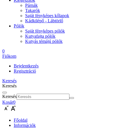
Kiegészítők
Párnák
Takarók
Saját fényképes kőlapok
Kádkilépő - Lábtörlő
Pólók
Saját fényképes pólók
Kutyafajta pólók
Kutyás témájú pólók
0
Fiókom
Bejelentkezés
Regisztráció
Keresés
Keresés
Keresés
Kosár
0
Főoldal
Információk