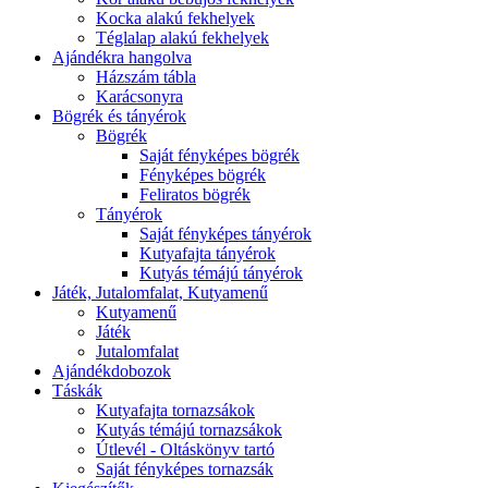
Kocka alakú fekhelyek
Téglalap alakú fekhelyek
Ajándékra hangolva
Házszám tábla
Karácsonyra
Bögrék és tányérok
Bögrék
Saját fényképes bögrék
Fényképes bögrék
Feliratos bögrék
Tányérok
Saját fényképes tányérok
Kutyafajta tányérok
Kutyás témájú tányérok
Játék, Jutalomfalat, Kutyamenű
Kutyamenű
Játék
Jutalomfalat
Ajándékdobozok
Táskák
Kutyafajta tornazsákok
Kutyás témájú tornazsákok
Útlevél - Oltáskönyv tartó
Saját fényképes tornazsák