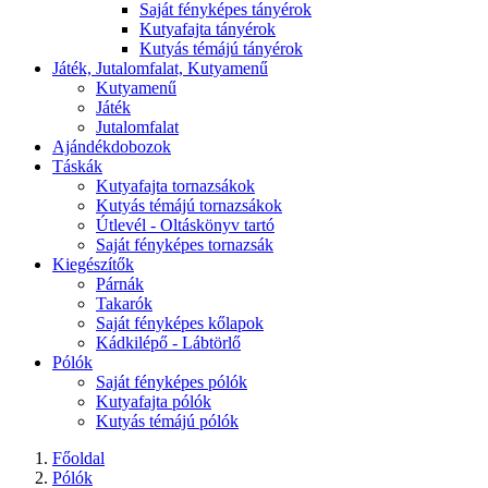
Saját fényképes tányérok
Kutyafajta tányérok
Kutyás témájú tányérok
Játék, Jutalomfalat, Kutyamenű
Kutyamenű
Játék
Jutalomfalat
Ajándékdobozok
Táskák
Kutyafajta tornazsákok
Kutyás témájú tornazsákok
Útlevél - Oltáskönyv tartó
Saját fényképes tornazsák
Kiegészítők
Párnák
Takarók
Saját fényképes kőlapok
Kádkilépő - Lábtörlő
Pólók
Saját fényképes pólók
Kutyafajta pólók
Kutyás témájú pólók
Főoldal
Pólók