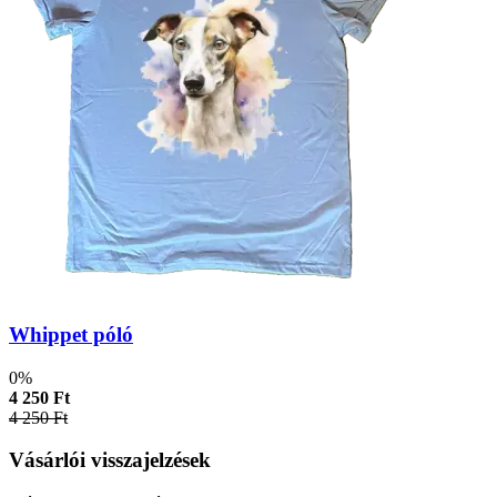
Whippet póló
0%
4 250 Ft
4 250 Ft
Vásárlói visszajelzések