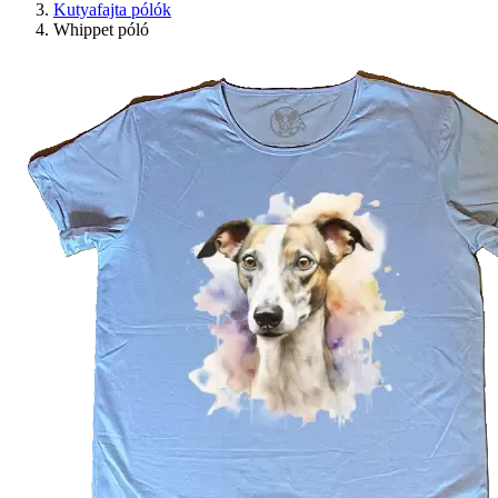
Kutyafajta pólók
Whippet póló