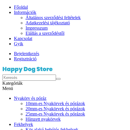
Főoldal
Információk
Általános szerződési feltételek
Adatkezelési tájékoztató
Impresszum
Elállás a szerződéstől
Kapcsolat
Gyik
Bejelentkezés
Regisztráció
Kategóriák
Menü
Nyakörv és póráz
10mm-es Nyakörvek és pórázok
20mm-es Nyakörvek és pórázok
25mm-es Nyakörvek és pórázok
Hímzett nyakörvek
Fekhelyek
Kör alakú bebújós fekhelyek