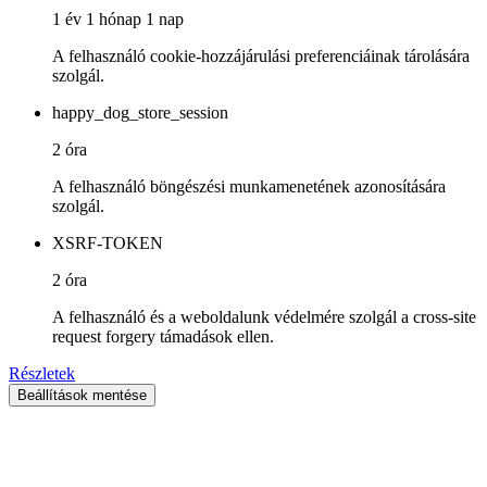
1 év 1 hónap 1 nap
A felhasználó cookie-hozzájárulási preferenciáinak tárolására
szolgál.
happy_dog_store_session
2 óra
A felhasználó böngészési munkamenetének azonosítására
szolgál.
XSRF-TOKEN
2 óra
A felhasználó és a weboldalunk védelmére szolgál a cross-site
request forgery támadások ellen.
Részletek
Beállítások mentése