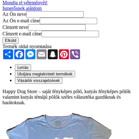
Mondja el véleményét!
Ismerősnek ajánlom
Az Ön neve
Az Ön e-mail címe
Címzett neve
Címzett e-mail címe
Elküld
Termék oldal nyomtatása
Share
Facebook
Messenger
Email
Snapchat
Pinterest
Viber
Leírás
Utoljára megtekintett termékek
Vásárlói visszajelzések
Happy Dog Store – saját fényképes póló, kutyás fényképes pólók
valamint kutyás témájú pólók széles választéka gazdiknak és
barátoknak.